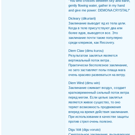
"You who crosses between sky and earth,
gently flowing water, gather in my hand
and give me power: DEMONA CRYSTAL!"
Dicleary (dikuriarii)
Заклинание выводит яд из тела цели.
Когда в теле присутствуют два или
более ядов, выводятся все. Это
заклинание почти также популярно
среди клериков, как Recovery.
Diem Claw (dimu kurou)
Результатом заклятья является
вертикальный поток ветра .
Практически бесполезное заклинание,
но зато заставляет полы плаща мага
очень красиво развеваться на ветру.
Diem Wind (dimu win)
Заклинание сжимает воздух, создает
кратковременный сильный поток ветра
перед мегом. Если целью заклятья
является живое существо, то оно
теряет возможность продвижения
вперед на время действия заклинания.
При использовании в качестве защиты
против стрел очень полезно.
Digu Volt (digu voruto)
Смертельное заклинание, вызывающее