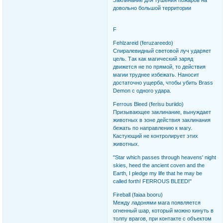
Заклинание для тушения пожаров на
довольно большой территории
F
Fehlzareid (feruzareedo)
Спиралевидный световой луч ударяет
цель. Так как магический заряд
движется не по прямой, то действия
магии труднее избежать. Наносит
достаточно ущерба, чтобы убить Brass
Demon с одного удара.
Ferrous Bleed (ferisu buriido)
Призывающее заклинание, вынуждает
животных в зоне действия заклинания
бежать по направлению к магу.
Кастующий не контролирует этих
животных.
"Star which passes through heavens' night
skies, heed the ancient coven and the
Earth, I pledge my life that he may be
called forth! FERROUS BLEED!"
Fireball (faiaa booru)
Между ладонями мага появляется
огненный шар, который можно кинуть в
толпу врагов, при контакте с объектом