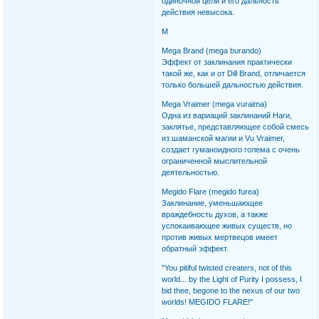
одиночной цели и его дальность
действия невысока.
M
Mega Brand (mega burando)
Эффект от заклинания практически
такой же, как и от Dill Brand, отличается
только большей дальностью действия.
Mega Vraimer (mega vuraima)
Одна из вариаций заклинаний Наги,
заклятье, представляющее собой смесь
из шаманской магии и Vu Vraimer,
создает гуманоидного голема с очень
ограниченной мыслительной
деятельностью.
Megido Flare (megido furea)
Заклинание, уменьшающее
враждебность духов, а также
успокаивающее живых существ, но
против живых мертвецов имеет
обратный эффект.
"You pitiful twisted creaters, not of this
world... by the Light of Purity I possess, I
bid thee, begone to the nexus of our two
worlds! MEGIDO FLARE!"