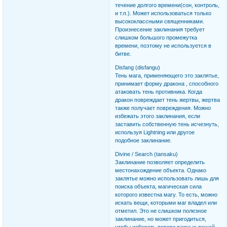
течение долгого времени(сон, контроль,
и т.п.). Может использоваться только
высококлассными священниками.
Произнесение заклинания требует
слишком большого промежутка
времени, поэтому не используется в
битве.
Disfang (disfangu)
Тень мага, применяющего это заклятье,
принимает форму дракона , способного
атаковать тень противника. Когда
дракон повреждает тень жертвы, жертва
также получает повреждения. Можно
избежать этого заклинания, если
заставить собственную тень исчезнуть,
используя Lightning или другое
подобное заклинание.
Divine / Search (tansaku)
Заклинание позволяет определить
местонахождение объекта. Однако
заклятье можно использовать лишь для
поиска объекта, магическая сила
которого известна магу. То есть, можно
искать вещи, которыми маг владел или
отметил. Это не слишком полезное
заклинание, но может пригодиться,