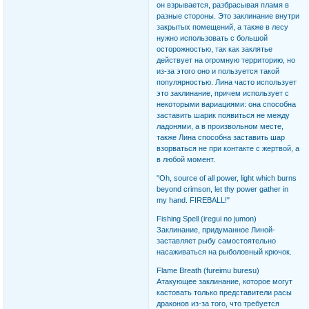
он взрывается, разбрасывая пламя в
разные стороны. Это заклинание внутри
закрытых помещений, а также в лесу
нужно использовать с большой
осторожностью, так как заклятье
действует на огромную территорию, но
из-за этого оно и пользуется такой
популярностью. Лина часто использует
это заклинание, причем использует с
некоторыми вариациями: она способна
заставить шарик появиться не между
ладонями, а в произвольном месте,
также Лина способна заставить шар
взорваться не при контакте с жертвой, а
в любой момент.
"Oh, source of all power, light which burns
beyond crimson, let thy power gather in
my hand. FIREBALL!"
Fishing Spell (iregui no jumon)
Заклинание, придуманное Линой-
заставляет рыбу самостоятельно
насаживаться на рыболовный крючок.
Flame Breath (fureimu buresu)
Атакующее заклинание, которое могут
кастовать только представители расы
драконов из-за того, что требуется