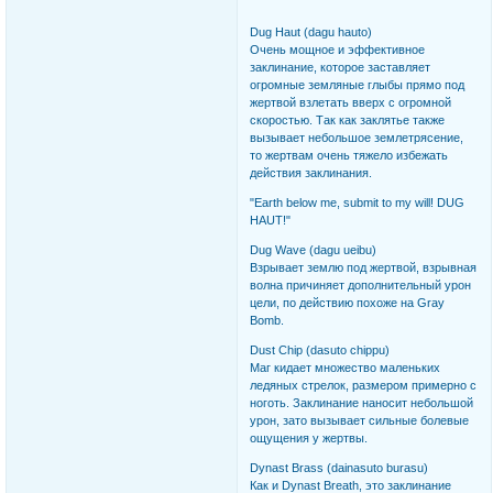
Dug Haut (dagu hauto)
Очень мощное и эффективное
заклинание, которое заставляет
огромные земляные глыбы прямо под
жертвой взлетать вверх с огромной
скоростью. Так как заклятье также
вызывает небольшое землетрясение,
то жертвам очень тяжело избежать
действия заклинания.
"Earth below me, submit to my will! DUG
HAUT!"
Dug Wave (dagu ueibu)
Взрывает землю под жертвой, взрывная
волна причиняет дополнительный урон
цели, по действию похоже на Gray
Bomb.
Dust Chip (dasuto chippu)
Маг кидает множество маленьких
ледяных стрелок, размером примерно с
ноготь. Заклинание наносит небольшой
урон, зато вызывает сильные болевые
ощущения у жертвы.
Dynast Brass (dainasuto burasu)
Как и Dynast Breath, это заклинание