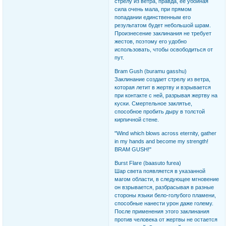
стрелу из ветра, правда, ее убойная
сила очень мала, при прямом
попадании единственным его
результатом будет небольшой шрам.
Произнесение заклинания не требует
жестов, поэтому его удобно
использовать, чтобы освободиться от
пут.
Bram Gush (buramu gasshu)
Заклинание создает стрелу из ветра,
которая летит в жертву и взрывается
при контакте с ней, разрывая жертву на
куски. Смертельное заклятье,
способное пробить дыру в толстой
кирпичной стене.
"Wind which blows across eternity, gather
in my hands and become my strength!
BRAM GUSH!"
Burst Flare (baasuto furea)
Шар света появляется в указанной
магом области, в следующее мгновение
он взрывается, разбрасывая в разные
стороны языки бело-голубого пламени,
способные нанести урон даже голему.
После применения этого заклинания
против человека от жертвы не остается