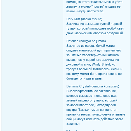
помощью этого заклятья можно убить
жертву, а можно "просто" лишить ее
какой-нибудь части тела.
Dark Mist (daaku misuto)
Заклинание вызывает густой черный
туман, который поглощает любой свет,
даже магическим образом созданный.
Defense (bougyo no jumon)
Заклятье из сферы белой магии
создает магический щит, причем его
защитные характеристики намного
выше, чем у подобного заклинания
духовной магии, Windy Shield, но
требует большей магической силы, и
поэтому может быть произнесено не
больше пяти раз в день.
Demona Crystal (demona kurisutaru)
Высокоэффективное заклинание,
которое вызывает появление над
землей ледяного тумана, который
замораживает все, находящееся
внутри. Так как туман появляется
прямо из земли, только очень опытные
бойцы могут избежать действия этого
заклятья.