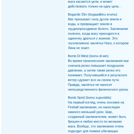
мага касаются цели, и может
действовать только на одну цель. .
Bogardic Elm (bogaadikku erumu)
Маг призывает силу духов земли и
воды, и превращает землю в
труднопроходимое болото. Заклинание
полезно, когда магу приходится в
одиночку драться с воином. Это
эксклюзивное заклятье Наги, о котором
Лина не знает.
Bomb Di Wind (bomu di win)
Во время произнесения заклинания маг
сначала резко повышает воздушное
давление, а затем также резко его
понижает. Получившийся в результате
ветер сдувает все на своем пути.
Правда, заклятье не наносит
непосредственного физического урона.
Bomb Sprid (bomu supuriddo)
На первый взгляд, очень похожее на
Fireball заклинание, но наносящее
намного меньший урон. Шар,
созданный заклинателем, может быть
брошен в любое место по желанию
мага. Вообще, это заклинание очень
подходит для поимки убегающих