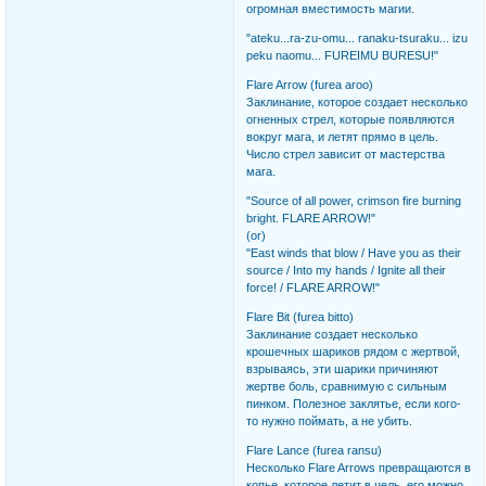
огромная вместимость магии.
"ateku...ra-zu-omu... ranaku-tsuraku... izu
peku naomu... FUREIMU BURESU!"
Flare Arrow (furea aroo)
Заклинание, которое создает несколько
огненных стрел, которые появляются
вокруг мага, и летят прямо в цель.
Число стрел зависит от мастерства
мага.
"Source of all power, crimson fire burning
bright. FLARE ARROW!"
(or)
"East winds that blow / Have you as their
source / Into my hands / Ignite all their
force! / FLARE ARROW!"
Flare Bit (furea bitto)
Заклинание создает несколько
крошечных шариков рядом с жертвой,
взрываясь, эти шарики причиняют
жертве боль, сравнимую с сильным
пинком. Полезное заклятье, если кого-
то нужно поймать, а не убить.
Flare Lance (furea ransu)
Несколько Flare Arrows превращаются в
копье, которое летит в цель, его можно