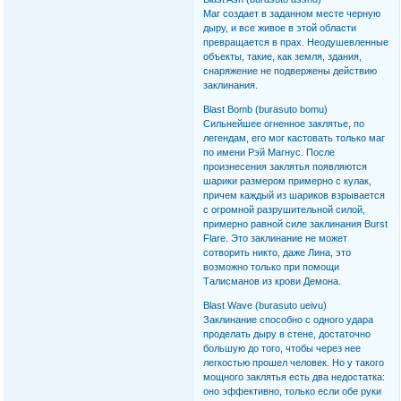
Маг создает в заданном месте черную
дыру, и все живое в этой области
превращается в прах. Неодушевленные
объекты, такие, как земля, здания,
снаряжение не подвержены действию
заклинания.
Blast Bomb (burasuto bomu)
Сильнейшее огненное заклятье, по
легендам, его мог кастовать только маг
по имени Рэй Магнус. После
произнесения заклятья появляются
шарики размером примерно с кулак,
причем каждый из шариков взрывается
с огромной разрушительной силой,
примерно равной силе заклинания Burst
Flare. Это заклинание не может
сотворить никто, даже Лина, это
возможно только при помощи
Талисманов из крови Демона.
Blast Wave (burasuto ueivu)
Заклинание способно с одного удара
проделать дыру в стене, достаточно
большую до того, чтобы через нее
легкостью прошел человек. Но у такого
мощного заклятья есть два недостатка:
оно эффективно, только если обе руки