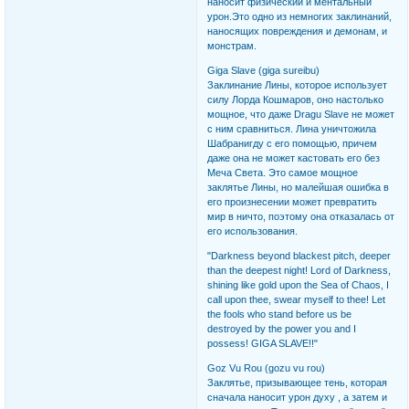
наносит физический и ментальный
урон.Это одно из немногих заклинаний,
наносящих повреждения и демонам, и
монстрам.
Giga Slave (giga sureibu)
Заклинание Лины, которое использует
силу Лорда Кошмаров, оно настолько
мощное, что даже Dragu Slave не может
с ним сравниться. Лина уничтожила
Шабранигду с его помощью, причем
даже она не может кастовать его без
Меча Света. Это самое мощное
заклятье Лины, но малейшая ошибка в
его произнесении может превратить
мир в ничто, поэтому она отказалась от
его использования.
"Darkness beyond blackest pitch, deeper
than the deepest night! Lord of Darkness,
shining like gold upon the Sea of Chaos, I
call upon thee, swear myself to thee! Let
the fools who stand before us be
destroyed by the power you and I
possess! GIGA SLAVE!!"
Goz Vu Rou (gozu vu rou)
Заклятье, призывающее тень, которая
сначала наносит урон духу , а затем и