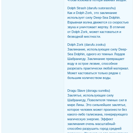
чтобы избежать потери важных вещей.
Dolph Strash (darufu sutorasshu)
Как и Dolph Zork, это заклинание
использует силу Deep-Sea Dolphin.
Взрывная волна движется со скоростью
звука и уничтожает жертву. В отличие
от Dolph Zork, может кастоваться и
безводной местности.
Dolph Zork (darufu zooku)
Заклинание, использующее силу Deep-
Sea Dolphin, одного из темных Лордов
Шабранигду. Заклинание превращает
воду в острое лезвие, способное
разрезать практически любой материал.
Может кастоваться только рядом с
большим количеством воды.
Dragu Slave (doragu sureibu)
Заклятье, использующее силу
Шабранигду, Повелителя темных сил в
мире Лины. Это сильнейшее заклятье,
которое человек может произнести без
какого-либо талисмана, генерирующего
магическую энергию. Эффект
заклинания очень масштабный-
способно разрушить город средней