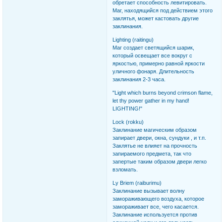
обретает способность левитировать.
Маг, находящийся под действием этого
заклятья, может кастовать другие
заклинания.
Lighting (raitingu)
Маг создает светящийся шарик,
который освещает все вокруг с
яркостью, примерно равной яркости
уличного фонаря. Длительность
заклинания 2-3 часа.
"Light which burns beyond crimson flame,
let thy power gather in my hand!
LIGHTING!"
Lock (rokku)
Заклинание магическим образом
запирает двери, окна, сундуки , и т.п.
Заклятье не влияет на прочность
запираемого предмета, так что
запертые таким образом двери легко
взломать.
Ly Briem (raiburimu)
Заклинание вызывает волну
замораживающего воздуха, которое
замораживает все, чего касается.
Заклинание используется против