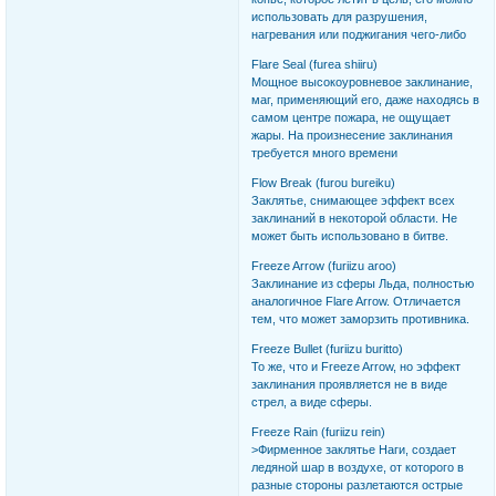
использовать для разрушения,
нагревания или поджигания чего-либо
Flare Seal (furea shiiru)
Мощное высокоуровневое заклинание,
маг, применяющий его, даже находясь в
самом центре пожара, не ощущает
жары. На произнесение заклинания
требуется много времени
Flow Break (furou bureiku)
Заклятье, снимающее эффект всех
заклинаний в некоторой области. Не
может быть использовано в битве.
Freeze Arrow (furiizu aroo)
Заклинание из сферы Льда, полностью
аналогичное Flare Arrow. Отличается
тем, что может заморзить противника.
Freeze Bullet (furiizu buritto)
То же, что и Freeze Arrow, но эффект
заклинания проявляется не в виде
стрел, а виде сферы.
Freeze Rain (furiizu rein)
>Фирменное заклятье Наги, создает
ледяной шар в воздухе, от которого в
разные стороны разлетаются острые