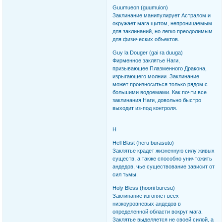
Guumueon (guumuion)
Заклинание манипулирует Астралом и
окружает мага щитом, непроницаемым
для заклинаний, но легко преодолимым
для физических объектов.
Guy la Douger (gai ra duuga)
Фирменное заклятье Наги,
призывающее Плазменного Дракона,
изрыгающего молнии. Заклинание
может произноситься только рядом с
большими водоемами. Как почти все
заклинания Наги, довольно быстро
выходит из-под контроля.
H
Hell Blast (heru burasuto)
Заклятье крадет жизненную силу живых
существ, а также способно уничтожить
андедов, чье существование зависит от
сил тьмы.
Holy Bless (hoorii buresu)
Заклинание изгоняет всех
низкоуровневых андедов в
определенной области вокруг мага.
Заклятье выделяется не своей силой, а