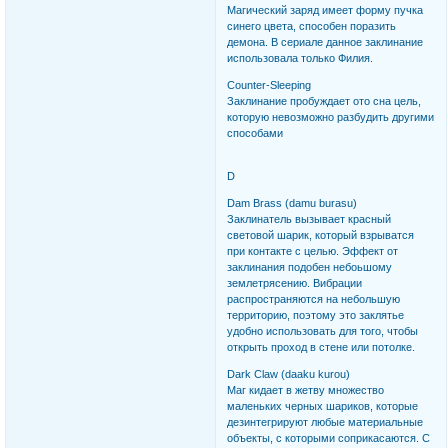
Магический заряд имеет форму пучка
синего цвета, способен поразить
демона. В сериале данное заклинание
использовала только Филия.
Counter-Sleeping
Заклинание пробуждает ото сна цель,
которую невозможно разбудить другими
способами
D
Dam Brass (damu burasu)
Заклинатель вызывает красный
световой шарик, который взрыватся
при контакте с целью. Эффект от
заклинания подобен небоьшому
землетрясению. Вибрации
распространяются на небольшую
территорию, поэтому это заклятье
удобно использовать для того, чтобы
открыть проход в стене или потолке.
Dark Claw (daaku kurou)
Маг кидает в жетву множество
маленьких черных шариков, которые
дезинтегрируют любые материальные
объекты, с которыми соприкасаются. С