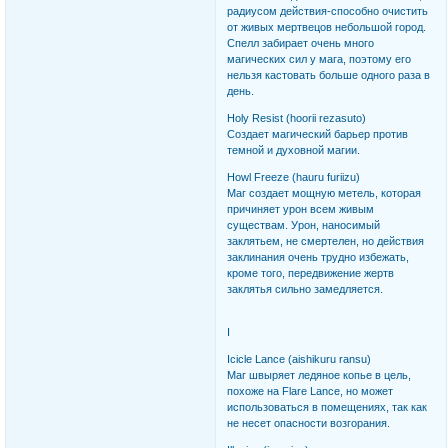
радиусом действия-способно очистить
от живых мертвецов небольшой город.
Спелл забирает очень много
магических сил у мага, поэтому его
нельзя кастовать больше одного раза в
день.
Holy Resist (hoorii rezasuto)
Создает магический барьер против
темной и духовной магии.
Howl Freeze (hauru furiizu)
Маг создает мощную метель, которая
причиняет урон всем живым
существам. Урон, наносимый
заклятьем, не смертелен, но действия
заклинания очень трудно избежать,
кроме того, передвижение жертв
заклятья сильно замедляется.
I
Icicle Lance (aishikuru ransu)
Маг швыряет ледяное копье в цель,
похоже на Flare Lance, но может
использоваться в помещениях, так как
не несет опасности возгорания.