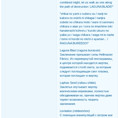
combined might, let us walk as one along
the path of destruction: LAGUNA BLADE!"
"shikai no yami o suberu ou / nanji no
kakera no enishi ni shitagai / nanjira
subete no chikara mote / ware ni sarenaru
chikara o atae yo / sora no imashime toki
hanaterashi kohreru / kuroki utsuro no
yaiba yo / waga chikara / waga mi to narite
/ tomo ni horobi no michi o ayaman... /
RAGUNA BUREEDO!"
Laguna Blast (raguna burasuto)
Заклинание призывает силы Hellmaster
Fibrizo. Из перевернутой пентаграммы,
в центре которой находится жертва,
поднимается столб света, за которым
следует поглощающая свет плазма,
которая поглощает и жертву.
Laphas Seed (rafasu shiido)
Заклятье опутывает жертву
магическими веревками, полностью
обездвиживая ее, причем жертва даже
теряет возможность творить
заклинания.
Levitation (rebiteeshon)
С помощью манипуляций с ветром маг