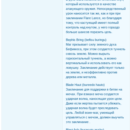
который используется в качестве
атакующего оружия. Непосредственный
урон наносится так же, как и при при
заклинании Flare Lance, но благодаря
тому, что кастующий имеет полный
контроль над кнутом, у него гораздо
больше шансов поразить цель.
Bephis Bring (befisu buringu)
Маг призывает силу земного духа
Бефимоса, при этом создается туннель
сквозь землю. Можно вырыть
горизонтальный туннель, а можно
вертикальный и использовать его как
ловушку. Заклинание действует только
на землю, и неэффективно против
дерева или металла.
Blade Haut (bureedo hauto)
Заклинание для поддержки в битве на
мечах. При взмахе меча создается
ударная волна, наносящая урон цели.
Даже если жертва пытается убежать,
ударная волна будет преследовать
цель. Любой воин-маг, умеющий
управляться с мечом, должен выучить
это заклинание .
Blast Ash (burasuto asshu)