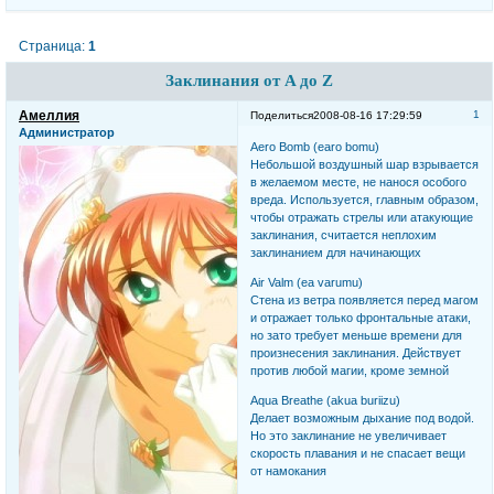
Страница:
1
Заклинания от A до Z
Амеллия
1
Поделиться
2008-08-16 17:29:59
Администратор
Aero Bomb (earo bomu)
Небольшой воздушный шар взрывается
в желаемом месте, не нанося особого
вреда. Используется, главным образом,
чтобы отражать стрелы или атакующие
заклинания, считается неплохим
заклинанием для начинающих
Air Valm (ea varumu)
Стена из ветра появляется перед магом
и отражает только фронтальные атаки,
но зато требует меньше времени для
произнесения заклинания. Действует
против любой магии, кроме земной
Aqua Breathe (akua buriizu)
Делает возможным дыхание под водой.
Но это заклинание не увеличивает
скорость плавания и не спасает вещи
от намокания