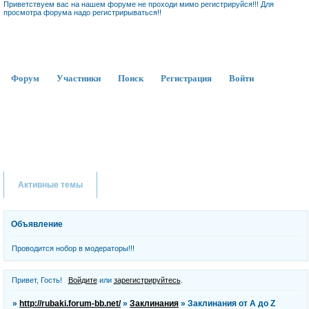
Приветствуем вас на нашем форуме не проходи мимо регистрируйся!!! Для
просмотра форума надо регистрирываться!!
Форум
Участники
Поиск
Регистрация
Войти
Активные темы
Объявление
Проводится нобор в модераторы!!!
Привет, Гость!
Войдите
или
зарегистрируйтесь
.
»
http://rubaki.forum-bb.net/
»
Заклинания
»
Заклинания от A до Z