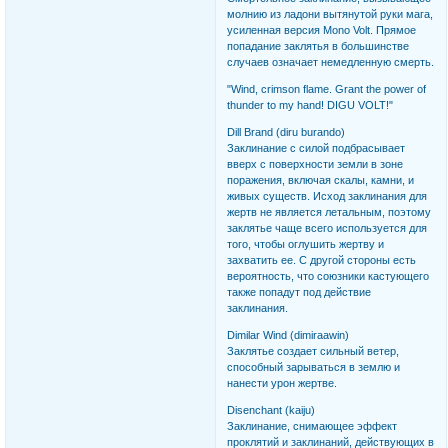
молнию из ладони вытянутой руки мага,
усиленная версия Mono Volt. Прямое
попадание заклятья в большинстве
случаев означает немедленную смерть.
"Wind, crimson flame. Grant the power of
thunder to my hand! DIGU VOLT!"
Dill Brand (diru burando)
Заклинание с силой подбрасывает
вверх с поверхности земли в зоне
поражения, включая скалы, камни, и
живых существ. Исход заклинания для
жертв не является летальным, поэтому
заклятье чаще всего используется для
того, чтобы оглушить жертву и
захватить ее. С другой стороны есть
вероятность, что союзники кастующего
также попадут под действие
заклинания.
Dimilar Wind (dimiraawin)
Заклятье создает сильный ветер,
способный зарываться в землю и
нанести урон жертве.
Disenchant (kaiju)
Заклинание, снимающее эффект
проклятий и заклинаний, действующих в