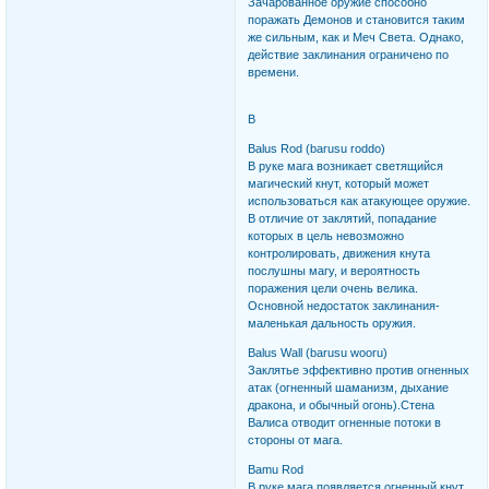
Зачарованное оружие способно
поражать Демонов и становится таким
же сильным, как и Меч Света. Однако,
действие заклинания ограничено по
времени.
B
Balus Rod (barusu roddo)
В руке мага возникает светящийся
магический кнут, который может
использоваться как атакующее оружие.
В отличие от заклятий, попадание
которых в цель невозможно
контролировать, движения кнута
послушны магу, и вероятность
поражения цели очень велика.
Основной недостаток заклинания-
маленькая дальность оружия.
Balus Wall (barusu wooru)
Заклятье эффективно против огненных
атак (огненный шаманизм, дыхание
дракона, и обычный огонь).Стена
Валиса отводит огненные потоки в
стороны от мага.
Bamu Rod
В руке мага появляется огненный кнут,