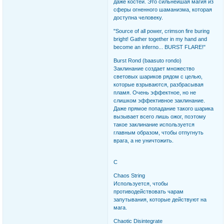
даже костей. Это сильнейшая магия из
сферы огненного шаманизма, которая
доступна человеку.
"Source of all power, crimson fire buring
bright! Gather together in my hand and
become an inferno... BURST FLARE!"
Burst Rond (baasuto rondo)
Заклинание создает множество
световых шариков рядом с целью,
которые взрываются, разбрасывая
пламя. Очень эффектное, но не
слишком эффективное заклинание.
Даже прямое попадание такого шарика
вызывает всего лишь ожог, поэтому
такое заклинание используется
главным образом, чтобы отпугнуть
врага, а не уничтожить.
C
Chaos String
Используется, чтобы
противодействовать чарам
запутывания, которые действуют на
мага.
Chaotic Disintegrate