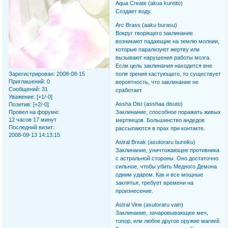
Aqua Create (akua kureito)
Создает воду.
Arc Brass (aaku burasu)
Вокруг творящего заклинание
возникают падающие на землю молнии,
которые парализуют жертву или
вызывают нарушения работы мозга.
Если цель заклинания находится вне
Зарегистрирован
: 2008-08-15
поля зрения кастующего, то существует
Приглашений:
0
вероятность, что заклинание не
Сообщений:
31
сработает
Уважение:
[+1/-0]
Assha Dist (asshaa disuto)
Позитив:
[+2/-0]
Провел на форуме:
Заклинание, способное поражать живых
12 часов 17 минут
мертвецов. Большинство андедов
Последний визит:
рассыпаются в прах при контакте.
2008-09-13 14:13:15
Astral Break (asutoraru bureiku)
Заклинание, уничтожающее противника
с астральной стороны. Оно достаточно
сильное, чтобы убить Медного Демона
одним ударом. Как и все мощные
заклятья, требует времени на
произнесение.
Astral Vine (asutoraru vain)
Заклинание, зачаровывающее меч,
топор, или любое другое оружие магией.