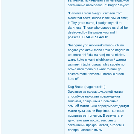
величины. Изначально это легендарное
заклинание называлось "Dragon Slayer".
"Darkness from twilight, crimson from
blood that flows; buried in the flow of time;
in Thy great name, I pledge myself to
darkness! Those who oppose us shall be
destroyed by the power you and I
possess! DRAGU SLAVE!!"
"tasogare yori mo kuraki mono / chi no
nagare yori akaki mono / toki no nagare ni
uzumore shi / idai na nanji no na ni oite /
ware, koko ni yami ni chikawan / warera
ga mae ni tachi fusagari shi / subete no
oroka naru mono ni / ware to nanji ga
chikara mote / hitoshiku horobi o ataen
koto o!"
Dug Break (dagu bureiku)
Заклятье из сферы духовной магии,
способное наносить повреждения
големам, созданным с помощью
земной магии. Оно перекрывает доступ
магии духа земли Bephimos, которая
подпитывает големов. В результате
действие атакующих земляных
заклинаний прекращается, а големы
превращаются в пыль