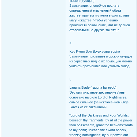
Illusion (iryuujon)
Заклинание, способное послать
определенный мысленный образ
жертве, причем иллюзия видима лишь
магу и жертве. Чтобы успешно
произнести заклинание, маг не должен
отвлекаться на другие заклятья.
K
Kyu Kyum Spin (kyukyumu supin)
Заклинание призывает морских огурцов
из окрестных вод, с их помощью можно
унизить противника или утолить голод.
L
Laguna Blade (raguna bureedo)
Это оригинальное заклинание Лины,
основано на силе Lord of Nightmares,
самое сильное (за исключением Giga
Slave) из ее заклинаний.
"Lord of the Darkness and Four Worlds, I
beseech thy fragments; by all of the power
thou possesseth, grant the heavens' wrath
to my hand; unleash the sword of dark,
freezing nothingness; by our power, our