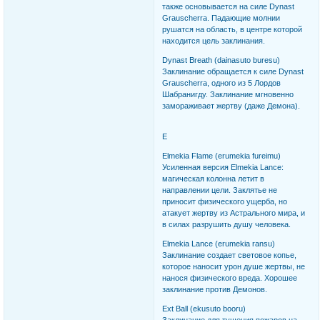
также основывается на силе Dynast
Grauscherra. Падающие молнии
рушатся на область, в центре которой
находится цель заклинания.
Dynast Breath (dainasuto buresu)
Заклинание обращается к силе Dynast
Grauscherra, одного из 5 Лордов
Шабранигду. Заклинание мгновенно
замораживает жертву (даже Демона).
E
Elmekia Flame (erumekia fureimu)
Усиленная версия Elmekia Lance:
магическая колонна летит в
направлении цели. Заклятье не
приносит физического ущерба, но
атакует жертву из Астрального мира, и
в силах разрушить душу человека.
Elmekia Lance (erumekia ransu)
Заклинание создает световое копье,
которое наносит урон душе жертвы, не
нанося физического вреда. Хорошее
заклинание против Демонов.
Ext Ball (ekusuto booru)