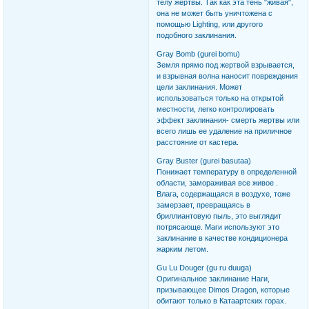
телу жертвы. Так как эта тень "живая",
она не может быть уничтожена с
помощью Lighting, или другого
подобного заклинания.
Gray Bomb (gurei bomu)
Земля прямо под жертвой взрывается,
и взрывная волна наносит повреждения
цели заклинания. Может
использоваться только на открытой
местности, легко контролировать
эффект заклинания- смерть жертвы или
всего лишь ее удаление на приличное
расстояние от кастера.
Gray Buster (gurei basutaa)
Понижает температуру в определенной
области, замораживая все живое .
Влага, содержащаяся в воздухе, тоже
замерзает, превращаясь в
бриллиантовую пыль, это выглядит
потрясающе. Маги используют это
заклинание в качестве кондиционера
жарким летом.
Gu Lu Douger (gu ru duuga)
Оригинальное заклинание Наги,
призывающее Dimos Dragon, которые
обитают только в Катаартских горах.