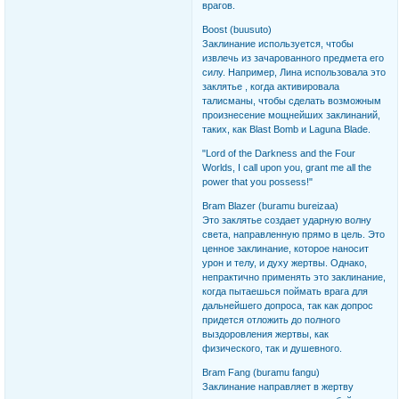
врагов.
Boost (buusuto)
Заклинание используется, чтобы
извлечь из зачарованного предмета его
силу. Например, Лина использовала это
заклятье , когда активировала
талисманы, чтобы сделать возможным
произнесение мощнейших заклинаний,
таких, как Blast Bomb и Laguna Blade.
"Lord of the Darkness and the Four
Worlds, I call upon you, grant me all the
power that you possess!"
Bram Blazer (buramu bureizaa)
Это заклятье создает ударную волну
света, направленную прямо в цель. Это
ценное заклинание, которое наносит
урон и телу, и духу жертвы. Однако,
непрактично применять это заклинание,
когда пытаешься поймать врага для
дальнейшего допроса, так как допрос
придется отложить до полного
выздоровления жертвы, как
физического, так и душевного.
Bram Fang (buramu fangu)
Заклинание направляет в жертву